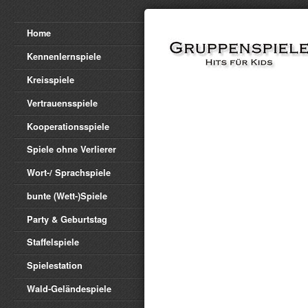
Home
Kennenlernspiele
Kreisspiele
Vertrauensspiele
Kooperationsspiele
Spiele ohne Verlierer
Wort-/ Sprachspiele
bunte (Wett-)Spiele
Party & Geburtstag
Staffelspiele
Spielestation
Wald-Geländespiele