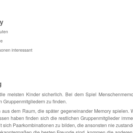
y
nuten
re
sonen interessant
g
ie meisten Kinder sicherlich. Bei dem Spiel Menschenmemo
 Gruppenmitgliedern zu finden.
n aus dem Raum, die später gegeneinander Memory spielen. 
ssen haben finden sich die restlichen Gruppenmitglieder imm
 sich Paarkombinationen zu bilden, die ansonsten nie zustan
kanntermaßen die besten Freunde sind, kommen die anderen 