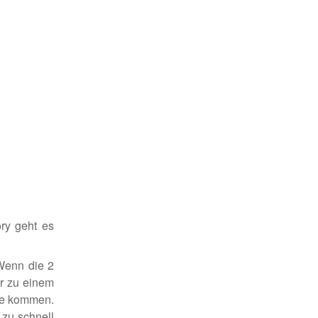
ry geht es
Wenn die 2
er zu einem
de kommen.
zu schnell