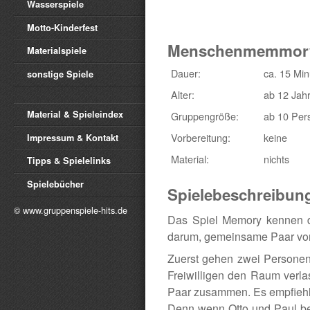
Wasserspiele
Motto-Kinderfest
Menschenmemmor
Materialspiele
Dauer:
ca. 15 Mi
sonstige Spiele
Alter:
ab 12 Jah
Material & Spieleindex
Gruppengröße:
ab 10 Per
Vorbereitung:
keine
Impressum & Kontakt
Material:
nichts
Tipps & Spielelinks
Spielebücher
Spielebeschreibun
© www.gruppenspiele-hits.de
Das Spiel Memory kennen d
darum, gemeinsame Paar von
Zuerst gehen zwei Persone
Freiwilligen den Raum verla
Paar zusammen. Es empfiehlt
Denn wenn Otto und Paul be