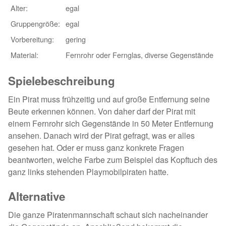
Alter:
egal
Wald-Geländespiele
Gruppengröße:
egal
Wasserspiele
Vorbereitung:
gering
Material:
Fernrohr oder Fernglas, diverse Gegenstände
Motto-Kinderfest
Spielebeschreibung
Materialspiele
Ein Pirat muss frühzeitig und auf große Entfernung seine
sonstige Spiele
Beute erkennen können. Von daher darf der Pirat mit
einem Fernrohr sich Gegenstände in 50 Meter Entfernung
ansehen. Danach wird der Pirat gefragt, was er alles
Material & Spieleindex
gesehen hat. Oder er muss ganz konkrete Fragen
Impressum & Kontakt
beantworten, welche Farbe zum Beispiel das Kopftuch des
ganz links stehenden Playmobilpiraten hatte.
Tipps & Spielelinks
Alternative
Spielebücher
Die ganze Piratenmannschaft schaut sich nacheinander
© www.gruppenspiele-hits.de