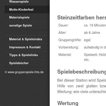
Wasserspiele
Motto-Kinderfest
Steinzeitfarben her
Materialspiele
Dauer:
ca. 15 Minute
sonstige Spiele
Alter:
ab 8 Jahre
Material & Spieleindex
Gruppengröße:
egal
Vorbereitung:
aufwändig in d
Impressum & Kontakt
Material:
Speiseöl, Holz
Tipps & Spielelinks
etc.
Spielebücher
Spielebeschreibun
© www.gruppenspiele-hits.de
Bei dieser Station wird Spei
Hilfe von zwei glatten bzw
Wertung: wie viele unterschi
Wertung