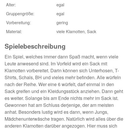
Alter:
egal
Wald-Geländespiele
Gruppengröße:
egal
Wasserspiele
Vorbereitung:
gering
Material:
viele Klamotten, Sack
Motto-Kinderfest
Spielebeschreibung
Materialspiele
Ein Spiel, welches immer dann Spaß macht, wenn viele
sonstige Spiele
Leute anwesend sind. Im Vorfeld wird ein Sack mit
Klamotten vorbereitet. Darin können sich Unterhosen, T-
Shirts, Schals, BH und vieles mehr befinden. Alle würfeln
Material & Spieleindex
nach der Reihe. Wer eine 6 würfelt, darf einmal in den
Impressum & Kontakt
Sack greifen und ein Kleidungsstück anziehen. Dann geht
es weiter. Solange bis am Ende nichts mehr im Sack ist.
Tipps & Spielelinks
Gewonnen hat am Schluss derjenige, der am meisten
anhat. Besonders lustig wird es dann, wenn Jungs,
Spielebücher
Mädchenunterwäsche tragen. Natürlich wird alles über die
© www.gruppenspiele-hits.de
anderen Klamotten darüber angezogen. Hier muss sich