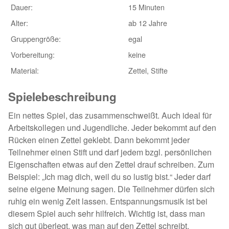
Dauer:
15 Minuten
Wald-Geländespiele
Alter:
ab 12 Jahre
Gruppengröße:
Wasserspiele
egal
Vorbereitung:
keine
Motto-Kinderfest
Material:
Zettel, Stifte
Materialspiele
Spielebeschreibung
sonstige Spiele
Ein nettes Spiel, das zusammenschweißt. Auch ideal für
Arbeitskollegen und Jugendliche. Jeder bekommt auf den
Material & Spieleindex
Rücken einen Zettel geklebt. Dann bekommt jeder
Teilnehmer einen Stift und darf jedem bzgl. persönlichen
Impressum & Kontakt
Eigenschaften etwas auf den Zettel drauf schreiben. Zum
Beispiel: „Ich mag dich, weil du so lustig bist.“ Jeder darf
Tipps & Spielelinks
seine eigene Meinung sagen. Die Teilnehmer dürfen sich
ruhig ein wenig Zeit lassen. Entspannungsmusik ist bei
Spielebücher
diesem Spiel auch sehr hilfreich. Wichtig ist, dass man
© www.gruppenspiele-hits.de
sich gut überlegt, was man auf den Zettel schreibt.