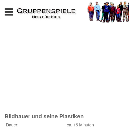
Home
Kennenlernspiele
Kreisspiele
Vertrauensspiele
Kooperationsspiele
Spiele ohne Verlierer
Wort-/ Sprachspiele
bunte (Wett-)Spiele
Party & Geburtstag
Staffelspiele
Bildhauer und seine Plastiken
Dauer:
ca. 15 Minuten
Spielestation