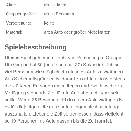
Alter:
ab 13 Jahre
Wald-Geländespiele
Gruppengröße:
ab 10 Personen
Wasserspiele
Vorbereitung:
keine
Material:
altes Auto oder großer Möbelkarton
Motto-Kinderfest
Spielebeschreibung
Materialspiele
Dieses Spiel geht nur mit sehr viel Personen pro Gruppe.
sonstige Spiele
Die Gruppe hat 60 (oder auch nur 30) Sekunden Zeit so
viel Personen wie möglich ein ein altes Auto zu zwängen.
Aus Sicherheitsgründen ist darauf zu achten, dass erstens
Material & Spieleindex
die stärkeren Personen unten liegen und zweitens die zur
Impressum & Kontakt
Verfügung stehende Zeit für die Aufgabe recht kurz sein
sollte. Wenn 25 Personen sich in einem Auto zwängen ist
Tipps & Spielelinks
es für diejenigen, die ganz unten liegen nicht sehr lange
auszuhalten. Lieber die Zeit so bemessen, dass vielleicht
Spielebücher
so 10 Personen ins Auto passen bis die Zeit rum ist.
© www.gruppenspiele-hits.de