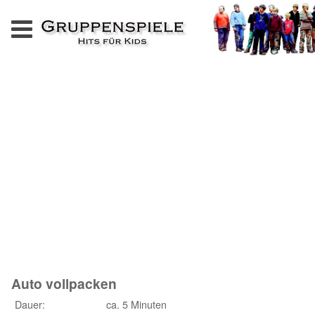
Home
Kennenlernspiele
Kreisspiele
Vertrauensspiele
Kooperationsspiele
Spiele ohne Verlierer
Wort-/ Sprachspiele
bunte (Wett-)Spiele
Party & Geburtstag
Staffelspiele
Auto vollpacken
Dauer:
ca. 5 Minuten
Spielestation