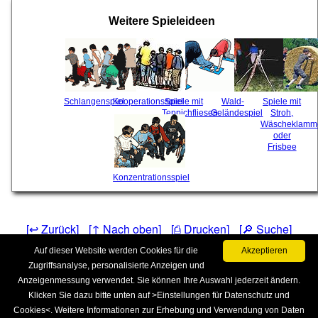
Weitere Spieleideen
Schlangenspiel
Kooperationsspiel
Spiele mit
Wald-
Spiele mit
Teppichfliesen
Geländespiel
Stroh,
Wäscheklamm
oder
Frisbee
Konzentrationsspiel
[↩ Zurück]
[↑ Nach oben]
[⎙ Drucken]
[🔎 Suche]
Auf dieser Website werden Cookies für die
Akzeptieren
[📚 Spielebücher]
[Impressum & Kontakt]
Zugriffsanalyse, personalisierte Anzeigen und
Anzeigenmessung verwendet. Sie können Ihre Auswahl jederzeit ändern.
Klicken Sie dazu bitte unten auf >Einstellungen für Datenschutz und
Cookies<. Weitere Informationen zur Erhebung und Verwendung von Daten