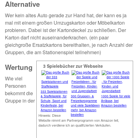
Alternative
Wer kein altes Auto gerade zur Hand hat, der kann es ja
mal mit einem großen Umzugskarton oder Möbelkarton
probieren. Dabei ist der Kartondeckel zu schließen. Der
Karton darf nicht auseinanderkrachen. (ein paar
gleichgroße Ersatzkartons bereithalten, je nach Anzahl der
Gruppen, die am Stationenspiel teilnehmen)
Wertung
3 Spielebücher zur Webseite
Wie viel
Personen
333 Spielstationen
bekommt die
& Staffelspiele, für
300 Gruppen- &
1000 Spiele für viele
Gruppe in der
Schule, Sport und
Frei­zeit­pro­gramme
Anlässe, bei
Kinderfeste, bei
und viele Spielideen
Amazon bestellen
Amazon bestellen
mehr, bei Amazon
bestellen
Hinweis: Diese
Website nimmt am Partnerprogramm von Amazon teil,
dadurch verdiene ich an qualifizierten Verkäufen.