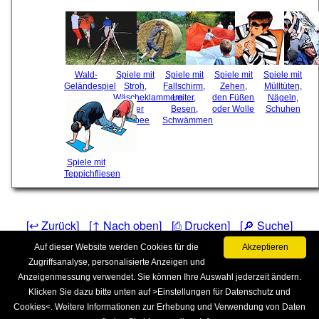
Wald-
Spiele mit
Spiele mit
Spiele mit
Spiele mit
Geländespiel
Stroh,
Fallschirm,
Zehen,
Mülltüten,
Wäscheklammern
Leiter,
den Füßen
Nägeln,
oder
Besen,
oder Wolle
Schuhen
Frisbee
Schwämmen
Spiele mit
Teppichfliesen
[↩ Zurück]
[↑ Nach oben]
[⎙ Drucken]
[🔎 Suche]
Auf dieser Website werden Cookies für die
Akzeptieren
[📚 Spielebücher]
[Impressum & Kontakt]
Zugriffsanalyse, personalisierte Anzeigen und
Anzeigenmessung verwendet. Sie können Ihre Auswahl jederzeit ändern.
Klicken Sie dazu bitte unten auf >Einstellungen für Datenschutz und
Cookies<. Weitere Informationen zur Erhebung und Verwendung von Daten