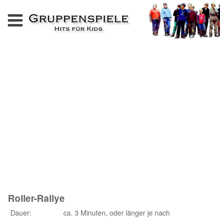
Home
Kennenlernspiele
Kreisspiele
Vertrauensspiele
Kooperationsspiele
Spiele ohne Verlierer
Wort-/ Sprachspiele
bunte (Wett-)Spiele
Party & Geburtstag
Staffelspiele
Roller-Rallye
Dauer:
ca. 3 Minuten, oder länger je nach
Spielestation