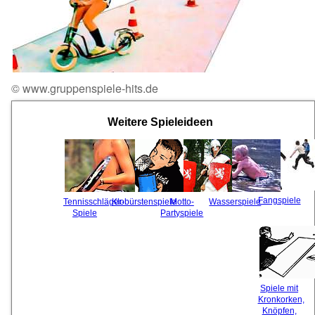
© www.gruppenspiele-hits.de
Weitere Spieleideen
Fangspiele
Tennisschläger-
Klobürstenspiele
Motto-
Wasserspiele
Spiele
Partyspiele
Spiele mit
Kronkorken,
Knöpfen,