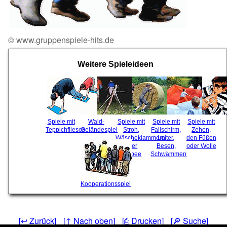
© www.gruppenspiele-hits.de
Weitere Spieleideen
Spiele mit
Wald-
Spiele mit
Spiele mit
Spiele mit
Teppichfliesen
Geländespiel
Stroh,
Fallschirm,
Zehen,
Wäscheklammern
Leiter,
den Füßen
oder
Besen,
oder Wolle
Frisbee
Schwämmen
Kooperationsspiel
[↩ Zurück]
[↑ Nach oben]
[⎙ Drucken]
[🔎 Suche]