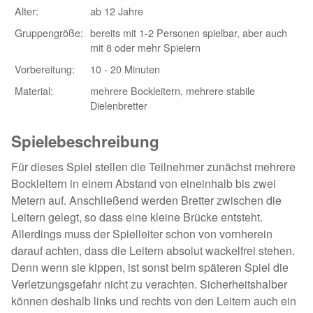
Alter:
ab 12 Jahre
Wald-Geländespiele
Gruppengröße:
bereits mit 1-2 Personen spielbar, aber auch
mit 8 oder mehr Spielern
Wasserspiele
Vorbereitung:
10 - 20 Minuten
Motto-Kinderfest
Material:
mehrere Bockleitern, mehrere stabile
Dielenbretter
Materialspiele
Spielebeschreibung
sonstige Spiele
Für dieses Spiel stellen die Teilnehmer zunächst mehrere
Bockleitern in einem Abstand von eineinhalb bis zwei
Material & Spieleindex
Metern auf. Anschließend werden Bretter zwischen die
Leitern gelegt, so dass eine kleine Brücke entsteht.
Impressum & Kontakt
Allerdings muss der Spielleiter schon von vornherein
Tipps & Spielelinks
darauf achten, dass die Leitern absolut wackelfrei stehen.
Denn wenn sie kippen, ist sonst beim späteren Spiel die
Spielebücher
Verletzungsgefahr nicht zu verachten. Sicherheitshalber
© www.gruppenspiele-hits.de
können deshalb links und rechts von den Leitern auch ein