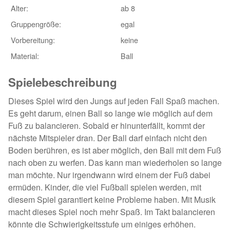
Alter:
ab 8
Wald-Geländespiele
Gruppengröße:
egal
Wasserspiele
Vorbereitung:
keine
Material:
Ball
Motto-Kinderfest
Spielebeschreibung
Materialspiele
Dieses Spiel wird den Jungs auf jeden Fall Spaß machen.
sonstige Spiele
Es geht darum, einen Ball so lange wie möglich auf dem
Fuß zu balancieren. Sobald er hinunterfällt, kommt der
nächste Mitspieler dran. Der Ball darf einfach nicht den
Material & Spieleindex
Boden berühren, es ist aber möglich, den Ball mit dem Fuß
Impressum & Kontakt
nach oben zu werfen. Das kann man wiederholen so lange
man möchte. Nur irgendwann wird einem der Fuß dabei
Tipps & Spielelinks
ermüden. Kinder, die viel Fußball spielen werden, mit
diesem Spiel garantiert keine Probleme haben. Mit Musik
Spielebücher
macht dieses Spiel noch mehr Spaß. Im Takt balancieren
© www.gruppenspiele-hits.de
könnte die Schwierigkeitsstufe um einiges erhöhen.