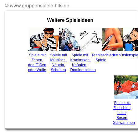
© www.gruppenspiele-hits.de
Weitere Spieleideen
Spiele mit
Spiele mit
Spiele mit
Tennisschläger-
Klobürstenspie
Zehen,
Mülltüten,
Kronkorken,
Spiele
den Füßen
Nägeln,
Knöpfen,
oder Wolle
Schuhen
Dominosteinen
Spiele mit
Fallschirm,
Leiter,
Besen,
Schwämmen