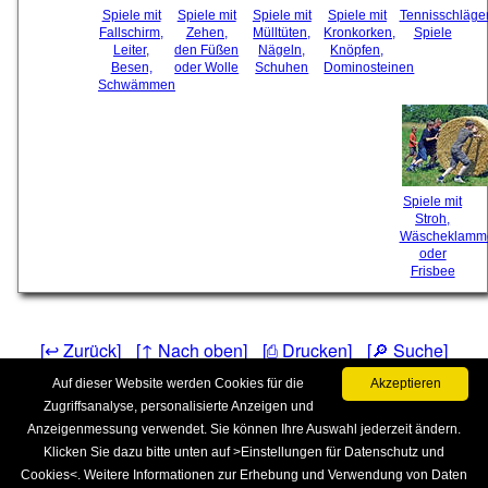
Spiele mit
Spiele mit
Spiele mit
Spiele mit
Tennisschläger
Fallschirm,
Zehen,
Mülltüten,
Kronkorken,
Spiele
Leiter,
den Füßen
Nägeln,
Knöpfen,
Besen,
oder Wolle
Schuhen
Dominosteinen
Schwämmen
Spiele mit
Stroh,
Wäscheklamm
oder
Frisbee
[↩ Zurück]
[↑ Nach oben]
[⎙ Drucken]
[🔎 Suche]
Auf dieser Website werden Cookies für die
Akzeptieren
[📚 Spielebücher]
[Impressum & Kontakt]
Zugriffsanalyse, personalisierte Anzeigen und
Anzeigenmessung verwendet. Sie können Ihre Auswahl jederzeit ändern.
Klicken Sie dazu bitte unten auf >Einstellungen für Datenschutz und
Cookies<. Weitere Informationen zur Erhebung und Verwendung von Daten