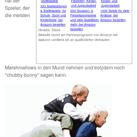
hat der
333 Spielstationen
Spieler, der
& Staffelspiele, für
300 Gruppen- &
1000 Spiele für viele
die meisten
Schule, Sport und
Frei­zeit­pro­gramme
Anlässe, bei
Kinderfeste, bei
und viele Spielideen
Amazon bestellen
Amazon bestellen
mehr, bei Amazon
bestellen
Hinweis: Diese
Website nimmt am Partnerprogramm von Amazon teil,
dadurch verdiene ich an qualifizierten Verkäufen.
Marshmallows in den Mund nehmen und trotzdem noch
"chubby bunny" sagen kann.