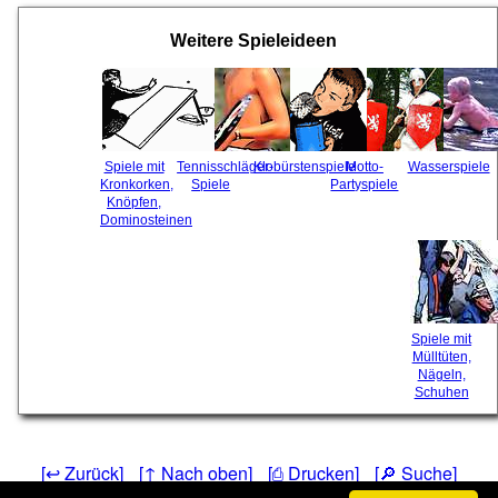
Weitere Spieleideen
Spiele mit
Tennisschläger-
Klobürstenspiele
Motto-
Wasserspiele
Kronkorken,
Spiele
Partyspiele
Knöpfen,
Dominosteinen
Spiele mit
Mülltüten,
Nägeln,
Schuhen
[↩ Zurück]
[↑ Nach oben]
[⎙ Drucken]
[🔎 Suche]