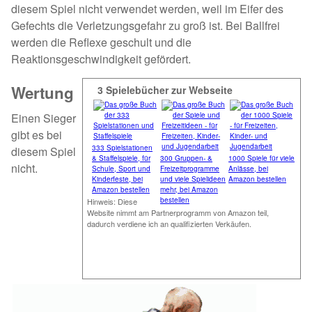
diesem Spiel nicht verwendet werden, weil im Eifer des
Gefechts die Verletzungsgefahr zu groß ist. Bei Ballfrei
werden die Reflexe geschult und die
Reaktionsgeschwindigkeit gefördert.
Wertung
3 Spielebücher zur Webseite
Einen Sieger
gibt es bei
333 Spielstationen
diesem Spiel
& Staffelspiele, für
300 Gruppen- &
1000 Spiele für viele
nicht.
Schule, Sport und
Frei­zeit­pro­gramme
Anlässe, bei
Kinderfeste, bei
und viele Spielideen
Amazon bestellen
Amazon bestellen
mehr, bei Amazon
bestellen
Hinweis: Diese
Website nimmt am Partnerprogramm von Amazon teil,
dadurch verdiene ich an qualifizierten Verkäufen.