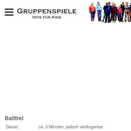
Home
Kennenlernspiele
Kreisspiele
Vertrauensspiele
Kooperationsspiele
Spiele ohne Verlierer
Wort-/ Sprachspiele
bunte (Wett-)Spiele
Party & Geburtstag
Staffelspiele
Ballfrei
Dauer:
ca. 3 Minuten, jedoch verlängerbar
Spielestation