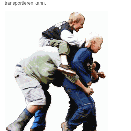
transportieren kann.