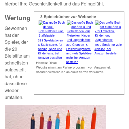
hierbei ihre Geschicklichkeit und das Feingefühl.
Wertung
3 Spielebücher zur Webseite
Gewonnen
hat der
333 Spielstationen
Spieler, der
& Staffelspiele, für
300 Gruppen- &
1000 Spiele für viele
die 20
Schule, Sport und
Frei­zeit­pro­gramme
Anlässe, bei
Kinderfeste, bei
und viele Spielideen
Amazon bestellen
Bleistifte am
Amazon bestellen
mehr, bei Amazon
schnellsten
bestellen
Hinweis: Diese
Website nimmt am Partnerprogramm von Amazon teil,
aufgestellt
dadurch verdiene ich an qualifizierten Verkäufen.
hat, ohne
dass diese
wieder
umfallen.