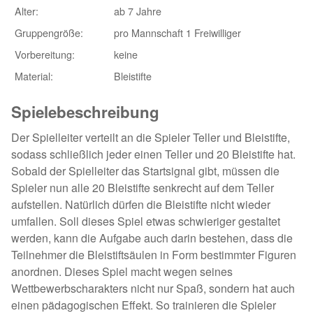
Alter:
ab 7 Jahre
Wald-Geländespiele
Gruppengröße:
pro Mannschaft 1 Freiwilliger
Wasserspiele
Vorbereitung:
keine
Material:
Bleistifte
Motto-Kinderfest
Spielebeschreibung
Materialspiele
Der Spielleiter verteilt an die Spieler Teller und Bleistifte,
sonstige Spiele
sodass schließlich jeder einen Teller und 20 Bleistifte hat.
Sobald der Spielleiter das Startsignal gibt, müssen die
Spieler nun alle 20 Bleistifte senkrecht auf dem Teller
Material & Spieleindex
aufstellen. Natürlich dürfen die Bleistifte nicht wieder
Impressum & Kontakt
umfallen. Soll dieses Spiel etwas schwieriger gestaltet
werden, kann die Aufgabe auch darin bestehen, dass die
Tipps & Spielelinks
Teilnehmer die Bleistiftsäulen in Form bestimmter Figuren
anordnen. Dieses Spiel macht wegen seines
Spielebücher
Wettbewerbscharakters nicht nur Spaß, sondern hat auch
© www.gruppenspiele-hits.de
einen pädagogischen Effekt. So trainieren die Spieler