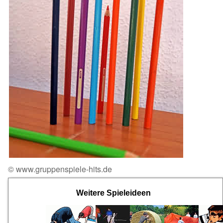
© www.gruppenspiele-hits.de
Weitere Spieleideen