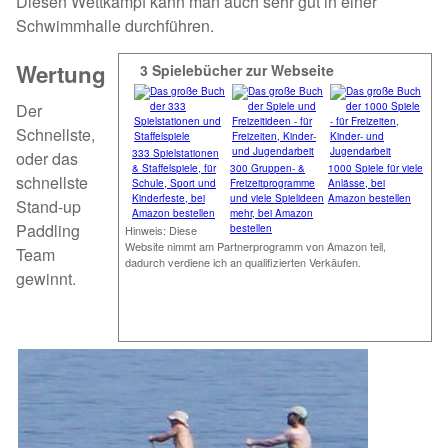
Diesen Wettkampf kann man auch sehr gut in einer
Schwimmhalle durchführen.
Wertung
3 Spielebücher zur Webseite
Der
Schnellste,
333 Spielstationen
oder das
& Staffelspiele, für
300 Gruppen- &
1000 Spiele für viele
schnellste
Schule, Sport und
Frei­zeit­pro­gramme
Anlässe, bei
Kinderfeste, bei
und viele Spielideen
Amazon bestellen
Stand-up
Amazon bestellen
mehr, bei Amazon
Paddling
bestellen
Hinweis: Diese
Website nimmt am Partnerprogramm von Amazon teil,
Team
dadurch verdiene ich an qualifizierten Verkäufen.
gewinnt.