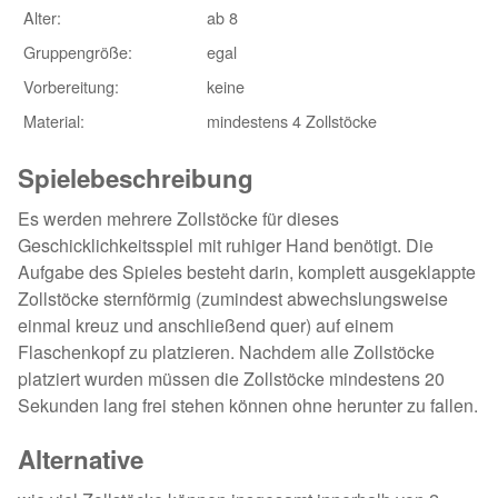
Alter:
ab 8
Wald-Geländespiele
Gruppengröße:
egal
Wasserspiele
Vorbereitung:
keine
Material:
mindestens 4 Zollstöcke
Motto-Kinderfest
Spielebeschreibung
Materialspiele
Es werden mehrere Zollstöcke für dieses
sonstige Spiele
Geschicklichkeitsspiel mit ruhiger Hand benötigt. Die
Aufgabe des Spieles besteht darin, komplett ausgeklappte
Zollstöcke sternförmig (zumindest abwechslungsweise
Material & Spieleindex
einmal kreuz und anschließend quer) auf einem
Impressum & Kontakt
Flaschenkopf zu platzieren. Nachdem alle Zollstöcke
platziert wurden müssen die Zollstöcke mindestens 20
Tipps & Spielelinks
Sekunden lang frei stehen können ohne herunter zu fallen.
Spielebücher
Alternative
© www.gruppenspiele-hits.de