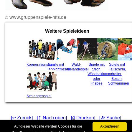
© www.gruppenspiele-hits.de
Weitere Spieleideen
Kooperationsspiel
Spiele mit
Wald-
Spiele mit
Spiele mit
Teppichfliesen
Geländespiel
Stroh,
Fallschirm,
Wäscheklammern
Leiter,
oder
Besen,
Frisbee
Schwämmen
Schlangenspiel
[↩ Zurück]
[↑ Nach oben]
[⎙ Drucken]
[🔎 Suche]
Auf dieser Website werden Cookies für die
Akzeptieren
[📚 Spielebücher]
[Impressum & Kontakt]