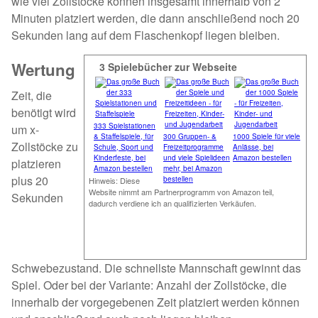
wie viel Zollstöcke können insgesamt innerhalb von 2
Minuten platziert werden, die dann anschließend noch 20
Sekunden lang auf dem Flaschenkopf liegen bleiben.
Wertung
3 Spielebücher zur Webseite
Zeit, die
benötigt wird
333 Spielstationen
um x-
& Staffelspiele, für
300 Gruppen- &
1000 Spiele für viele
Zollstöcke zu
Schule, Sport und
Frei­zeit­pro­gramme
Anlässe, bei
Kinderfeste, bei
und viele Spielideen
Amazon bestellen
platzieren
Amazon bestellen
mehr, bei Amazon
plus 20
bestellen
Hinweis: Diese
Website nimmt am Partnerprogramm von Amazon teil,
Sekunden
dadurch verdiene ich an qualifizierten Verkäufen.
Schwebezustand. Die schnellste Mannschaft gewinnt das
Spiel. Oder bei der Variante: Anzahl der Zollstöcke, die
innerhalb der vorgegebenen Zeit platziert werden können