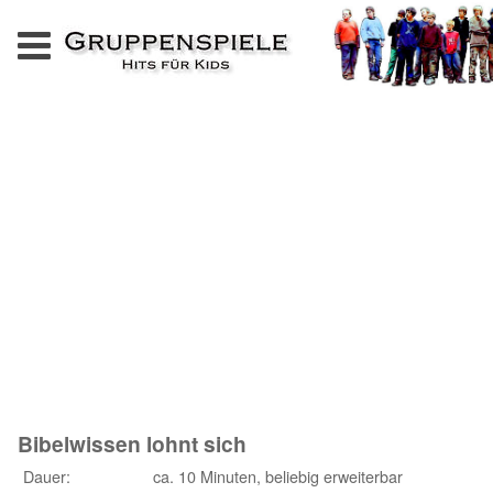
Home
Kennenlernspiele
Kreisspiele
Vertrauensspiele
Kooperationsspiele
Spiele ohne Verlierer
Wort-/ Sprachspiele
bunte (Wett-)Spiele
Party & Geburtstag
Staffelspiele
Bibelwissen lohnt sich
Dauer:
ca. 10 Minuten, beliebig erweiterbar
Spielestation