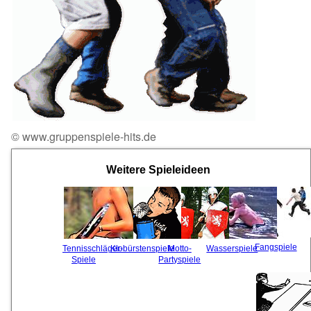
© www.gruppenspiele-hits.de
Weitere Spieleideen
Fangspiele
Tennisschläger-
Klobürstenspiele
Motto-
Wasserspiele
Spiele
Partyspiele