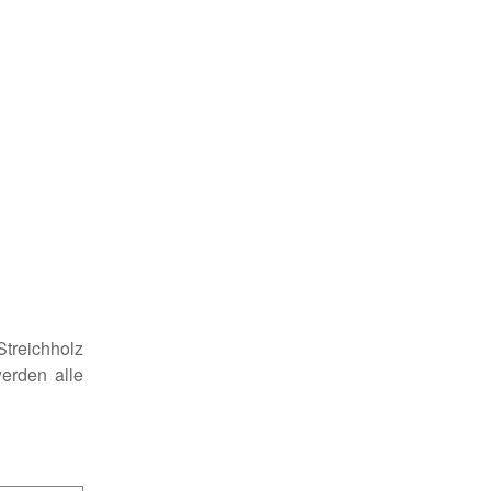
Streichholz
erden alle