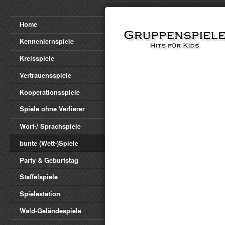
Home
Kennenlernspiele
Kreisspiele
Vertrauensspiele
Kooperationsspiele
Spiele ohne Verlierer
Wort-/ Sprachspiele
bunte (Wett-)Spiele
Party & Geburtstag
Staffelspiele
Spielestation
Wald-Geländespiele