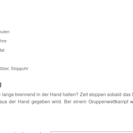
nuten
ahre
dat
ölzer, Stoppuhr
g
e lange brennend in der Hand halten? Zeit stoppen sobald das 
er aus der Hand gegeben wird. Bei einem Gruppenwettkampf w