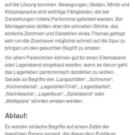
auf die Lösung kommen. Bewegungen, Gesten, Mimik und
Körpersprache sind wichtige Fähigkeiten, die bei
Darstellungen mittels Pantomime gefordert werden. Bei
Montagsmaler dürften eher die schnellen Striche, das
einfache Zeichnen und Darstellen eines Themas gefragt
sein um die Zuschauer möglichst schnell auf die Spur zu
bringen um den gesuchten Begriff zu erraten.
Vor allem Pantomimen können gut für einen Elternabend
oder Lagerabend eingebaut werden, wenn es darum geht
das Lagerleben pantomimisch darstellen zu wollen.
Gerade so Begriffe wie „Langschläfer“, „Schnorrer“,
„Küchendienst“, „Lagerleiter/Chef“, „Lagerüberfall“,
„Nachtwache“, „Lagerfeuer“, „Spielabend“ oder
„Wettspiele“ könnten erraten werden.
Ablauf:
Es werden einfache Begriffe auf einem Zettel der
jeweiligen Person gezeigt, die dieser dem Publikum