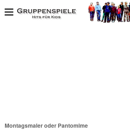
Home
Kennenlernspiele
Kreisspiele
Vertrauensspiele
Kooperationsspiele
Spiele ohne Verlierer
Wort-/ Sprachspiele
bunte (Wett-)Spiele
Party & Geburtstag
Staffelspiele
Montagsmaler oder Pantomime
Spielestation