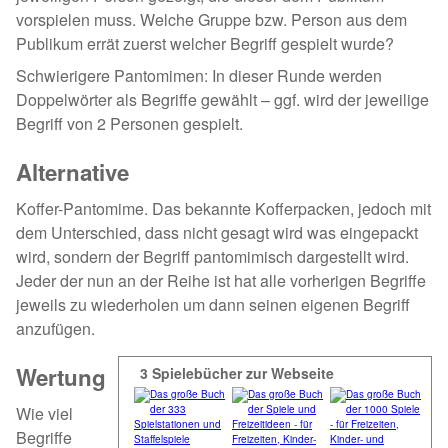
vorspielen muss. Welche Gruppe bzw. Person aus dem
Publikum errät zuerst welcher Begriff gespielt wurde?
Schwierigere Pantomimen: In dieser Runde werden
Doppelwörter als Begriffe gewählt – ggf. wird der jeweilige
Begriff von 2 Personen gespielt.
Alternative
Koffer-Pantomime. Das bekannte Kofferpacken, jedoch mit
dem Unterschied, dass nicht gesagt wird was eingepackt
wird, sondern der Begriff pantomimisch dargestellt wird.
Jeder der nun an der Reihe ist hat alle vorherigen Begriffe
jeweils zu wiederholen um dann seinen eigenen Begriff
anzufügen.
Wertung
3 Spielebücher zur Webseite
Wie viel
Begriffe