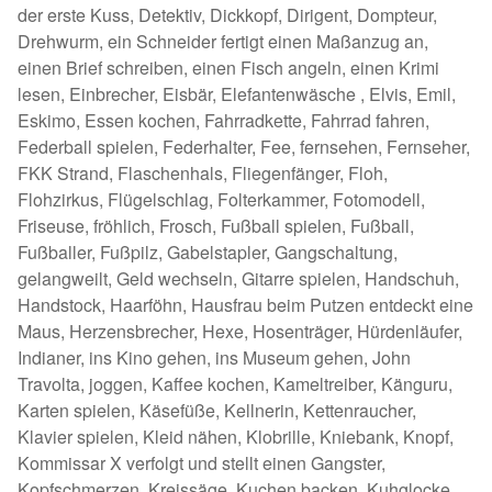
der erste Kuss, Detektiv, Dickkopf, Dirigent, Dompteur,
Drehwurm, ein Schneider fertigt einen Maßanzug an,
einen Brief schreiben, einen Fisch angeln, einen Krimi
lesen, Einbrecher, Eisbär, Elefantenwäsche , Elvis, Emil,
Eskimo, Essen kochen, Fahrradkette, Fahrrad fahren,
Federball spielen, Federhalter, Fee, fernsehen, Fernseher,
FKK Strand, Flaschenhals, Fliegenfänger, Floh,
Flohzirkus, Flügelschlag, Folterkammer, Fotomodell,
Friseuse, fröhlich, Frosch, Fußball spielen, Fußball,
Fußballer, Fußpilz, Gabelstapler, Gangschaltung,
gelangweilt, Geld wechseln, Gitarre spielen, Handschuh,
Handstock, Haarföhn, Hausfrau beim Putzen entdeckt eine
Maus, Herzensbrecher, Hexe, Hosenträger, Hürdenläufer,
Indianer, ins Kino gehen, ins Museum gehen, John
Travolta, joggen, Kaffee kochen, Kameltreiber, Känguru,
Karten spielen, Käsefüße, Kellnerin, Kettenraucher,
Klavier spielen, Kleid nähen, Klobrille, Kniebank, Knopf,
Kommissar X verfolgt und stellt einen Gangster,
Kopfschmerzen, Kreissäge, Kuchen backen, Kuhglocke,