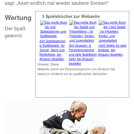
sagt: „Aaah endlich mal wieder saubere Socken!“
Wertung
3 Spielebücher zur Webseite
Der Spaß
gewinnt.
333 Spielstationen
& Staffelspiele, für
300 Gruppen- &
1000 Spiele für viele
Schule, Sport und
Frei­zeit­pro­gramme
Anlässe, bei
Kinderfeste, bei
und viele Spielideen
Amazon bestellen
Amazon bestellen
mehr, bei Amazon
bestellen
Hinweis: Diese
Website nimmt am Partnerprogramm von Amazon teil,
dadurch verdiene ich an qualifizierten Verkäufen.