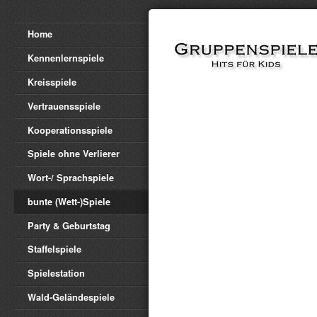
Home
Kennenlernspiele
Kreisspiele
Vertrauensspiele
Kooperationsspiele
Spiele ohne Verlierer
Wort-/ Sprachspiele
bunte (Wett-)Spiele
Party & Geburtstag
Staffelspiele
Spielestation
Wald-Geländespiele